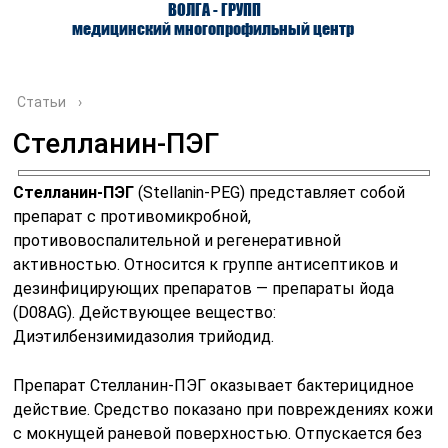
ВОЛГА - ГРУПП
медицинский многопрофильный центр
Статьи
›
Стелланин-ПЭГ
О ЦЕНТРЕ
ВРАЧИ
УСЛУГИ
Стелланин-ПЭГ
(Stellanin-PEG) представляет собой
препарат с противомикробной,
противовоспалительной и регенеративной
активностью. Относится к группе антисептиков и
дезинфицирующих препаратов — препараты йода
(D08AG). Действующее вещество:
Диэтилбензимидазолия трийодид.
Препарат Стелланин-ПЭГ оказывает бактерицидное
действие. Средство показано при повреждениях кожи
с мокнущей раневой поверхностью. Отпускается без