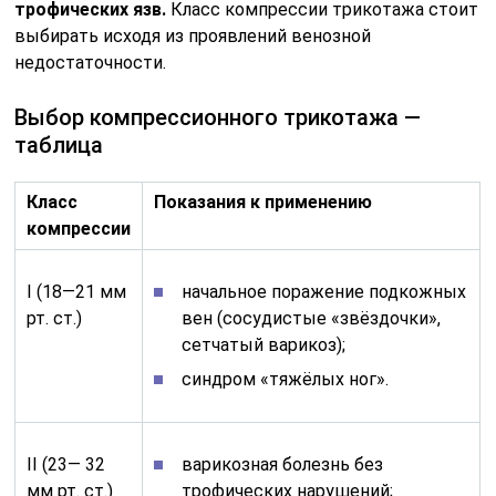
трофических язв.
Класс компрессии трикотажа стоит
выбирать исходя из проявлений венозной
недостаточности.
Выбор компрессионного трикотажа —
таблица
Класс
Показания к применению
компрессии
I (18—21 мм
начальное поражение подкожных
рт. ст.)
вен (сосудистые «звёздочки»,
сетчатый варикоз);
синдром «тяжёлых ног».
II (23— 32
варикозная болезнь без
мм рт. ст.)
трофических нарушений;