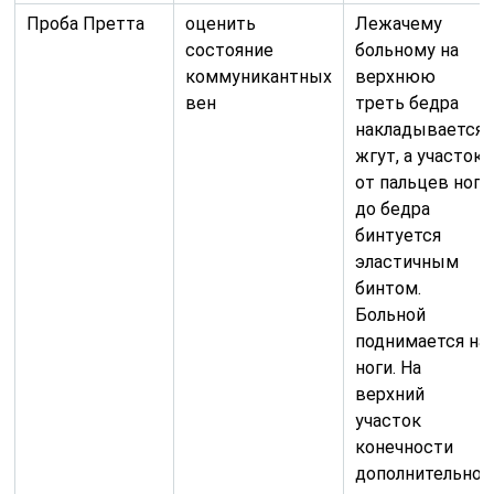
Проба Претта
оценить
Лежачему
состояние
больному на
коммуникантных
верхнюю
вен
треть бедра
накладывается
жгут, а участок
от пальцев ног
до бедра
бинтуется
эластичным
бинтом.
Больной
поднимается на
ноги. На
верхний
участок
конечности
дополнительно